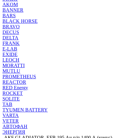
AKOM
BANNER
BARS
BLACK HORSE
BRAVO
DECUS
DELTA
FRANK
E-LAB
EXIDE
LEOCH
MORATTI
MUTLU
PROMETHEUS
REACTOR
RED Energy
ROCKET
SOLITE
TAB
TYUMEN BATTERY
VARTA
VETER
АВТОФАН
ЭНЕРГИЯ
-
АКБ GLADIATOR_EFB 195 Ач п/п 1400 А (конус)