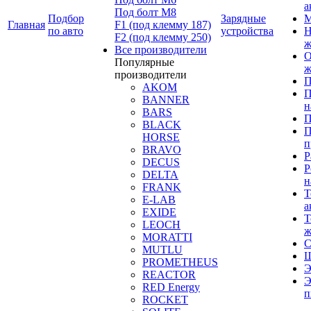
а
Под болт М8
Подбор
Зарядные
М
Главная
F1 (под клемму 187)
по авто
устройства
Н
F2 (под клемму 250)
ж
Все производители
О
Популярные
ж
производители
П
AKOM
П
BANNER
н
BARS
П
BLACK
П
HORSE
п
BRAVO
Р
DECUS
Р
DELTA
н
FRANK
Т
E-LAB
а
EXIDE
Т
LEOCH
ж
MORATTI
С
MUTLU
Щ
PROMETHEUS
Э
REACTOR
Э
RED Energy
п
ROCKET