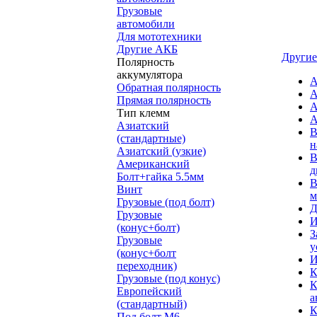
Грузовые
автомобили
Для мототехники
Другие АКБ
Другие
Полярность
аккумулятора
А
Обратная полярность
А
Прямая полярность
А
Тип клемм
А
Азиатский
В
(стандартные)
н
Азиатский (узкие)
В
Американский
д
Болт+гайка 5.5мм
В
Винт
м
Грузовые (под болт)
Д
Грузовые
И
(конус+болт)
З
Грузовые
у
(конус+болт
И
переходник)
К
Грузовые (под конус)
К
Европейский
а
(стандартный)
К
Под болт M6