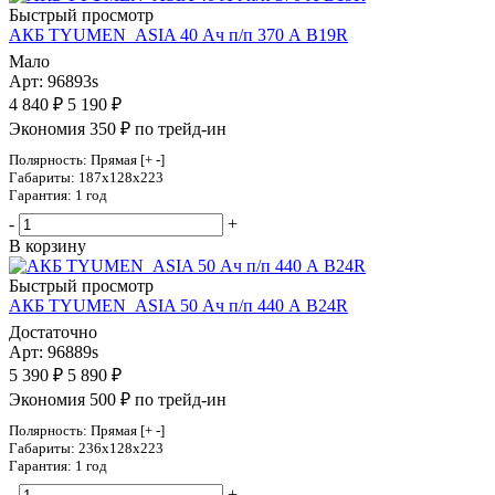
Быстрый просмотр
АКБ TYUMEN_ASIA 40 Ач п/п 370 А B19R
Мало
Арт: 96893s
4 840
₽
5 190
₽
Экономия 350 ₽ по трейд-ин
Полярность: Прямая [+ -]
Габариты: 187x128x223
Гарантия: 1 год
-
+
В корзину
Быстрый просмотр
АКБ TYUMEN_ASIA 50 Ач п/п 440 А B24R
Достаточно
Арт: 96889s
5 390
₽
5 890
₽
Экономия 500 ₽ по трейд-ин
Полярность: Прямая [+ -]
Габариты: 236x128x223
Гарантия: 1 год
-
+