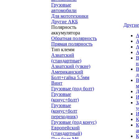
Грузовые
автомобили
Для мототехники
Другие АКБ
Другие
Полярность
аккумулятора
А
Обратная полярность
А
Прямая полярность
А
Тип клемм
А
Азиатский
В
(стандартные)
н
Азиатский (узкие)
В
Американский
д
Болт+гайка 5.5мм
В
Винт
м
Грузовые (под болт)
Д
Грузовые
И
(конус+болт)
З
Грузовые
у
(конус+болт
И
переходник)
К
Грузовые (под конус)
К
Европейский
а
(стандартный)
К
Под болт M6