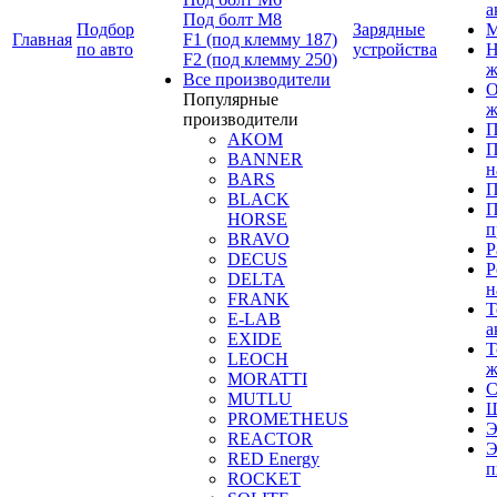
а
Под болт М8
Подбор
Зарядные
М
Главная
F1 (под клемму 187)
по авто
устройства
Н
F2 (под клемму 250)
ж
Все производители
О
Популярные
ж
производители
П
AKOM
П
BANNER
н
BARS
П
BLACK
П
HORSE
п
BRAVO
Р
DECUS
Р
DELTA
н
FRANK
Т
E-LAB
а
EXIDE
Т
LEOCH
ж
MORATTI
С
MUTLU
Щ
PROMETHEUS
Э
REACTOR
Э
RED Energy
п
ROCKET