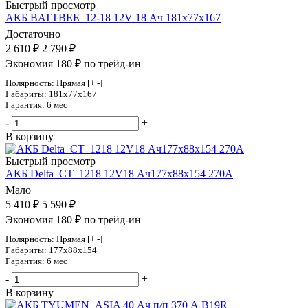
Быстрый просмотр
АКБ BATTBEE_12-18 12V 18 Ач 181х77х167
Достаточно
2 610
₽
2 790
₽
Экономия 180 ₽ по трейд-ин
Полярность: Прямая [+ -]
Габариты: 181x77x167
Гарантия: 6 мес
-
+
В корзину
Быстрый просмотр
АКБ Delta_CT_1218 12V18 Ач177х88х154 270А
Мало
5 410
₽
5 590
₽
Экономия 180 ₽ по трейд-ин
Полярность: Прямая [+ -]
Габариты: 177x88x154
Гарантия: 6 мес
-
+
В корзину