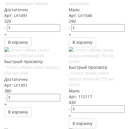
проникающая смазка
(аэрозоль)
Достаточно
Мало
Арт: Ln1491
Арт: Ln1546
320
290
-
-
+
+
В корзину
В корзину
Быстрый просмотр
. Очист.обивк.салон (аэроз.)
Быстрый просмотр
650 мл LAVR
. Очист.обивк.салон
(аэроз.пенный) 750 мл
Достаточно
GraSS
Арт: Ln1451
380
Мало
Арт: 112117
-
430
+
-
В корзину
+
В корзину