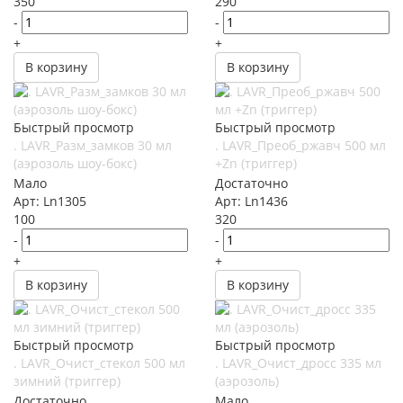
350
290
-
-
+
+
В корзину
В корзину
Быстрый просмотр
Быстрый просмотр
. LAVR_Разм_замков 30 мл
. LAVR_Преоб_ржавч 500 мл
(аэрозоль шоу-бокс)
+Zn (триггер)
Мало
Достаточно
Арт: Ln1305
Арт: Ln1436
100
320
-
-
+
+
В корзину
В корзину
Быстрый просмотр
Быстрый просмотр
. LAVR_Очист_стекол 500 мл
. LAVR_Очист_дросс 335 мл
зимний (триггер)
(аэрозоль)
Достаточно
Мало