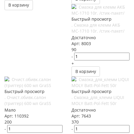
В корзину
Быстрый просмотр
. Смазка для клемм АКБ
МС-1710 10г. /стик-пакет/
Достаточно
Арт: 8003
90
-
+
В корзину
Быстрый просмотр
Быстрый просмотр
. Очист.обивк.салон
. Смазка_для_клемм LIQUI
(триггер) 600 мл GraSS
MOLY Batt-Pol-Fett 50г
Мало
Достаточно
Арт: 110392
Арт: 7643
200
370
-
-