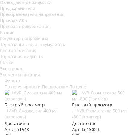
Охлаждающие жидкости
Предохранители
Преобразователи напряжения
Провода АКБ
Провода прикуривания
Разное
Регулятор напряжения
Термозащита для аккумулятора
Свечи зажигания
Тормозная жидкость
Щетки
Электролит
Элементы питания
Фильтр
По популярности
По алфавиту
По цене
Быстрый просмотр
Быстрый просмотр
. LAVR_Смазка_сил 400 мл
. LAVR_Разм_стекол 500 мл
(аэрозоль)
-80C (триггер)
Достаточно
Достаточно
Арт: Ln1543
Арт: Ln1302-L