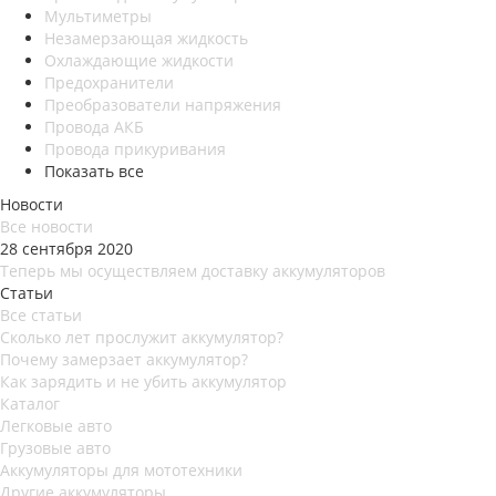
Мультиметры
Незамерзающая жидкость
Охлаждающие жидкости
Предохранители
Преобразователи напряжения
Провода АКБ
Провода прикуривания
Показать все
Новости
Все новости
28 сентября 2020
Теперь мы осуществляем доставку аккумуляторов
Статьи
Все статьи
Сколько лет прослужит аккумулятор?
Почему замерзает аккумулятор?
Как зарядить и не убить аккумулятор
Каталог
Легковые авто
Грузовые авто
Аккумуляторы для мототехники
Другие аккумуляторы