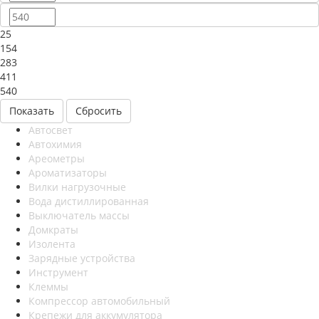
25
154
283
411
540
Сбросить
Автосвет
Автохимия
Ареометры
Ароматизаторы
Вилки нагрузочные
Вода дистиллированная
Выключатель массы
Домкраты
Изолента
Зарядные устройства
Инструмент
Клеммы
Компрессор автомобильный
Крепежи для аккумулятора