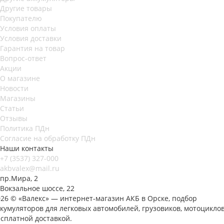
Другие товары
Покупателю
Условия оплаты
Условия доставки
Гарантия на товар
Вопрос-ответ
Акции
О магазине
Новости
Магазины
Статьи
Отзывы
Политика ПДн
Согласие на обработку ПДн
Наши контакты
+7 (3537) 327-000
akbvalex@mail.ru
пр.Мира, 2
Вокзальное шоссе, 22
026 © «Валекс» — интернет-магазин АКБ в Орске, подбор
кумуляторов для легковых автомобилей, грузовиков, мотоциклов
есплатной доставкой.