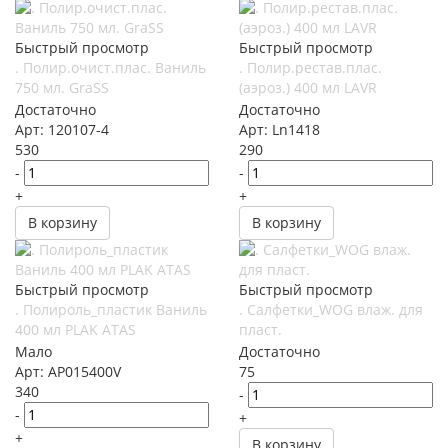
Быстрый просмотр
Быстрый просмотр
. Полир.очист.плас. Ваниль
. Полир.рестав.плас.
750 мл. GraSS
(аэроз.) 400 мл LAVR
Достаточно
Достаточно
Арт: 120107-4
Арт: Ln1418
530
290
-
-
+
+
В корзину
В корзину
Быстрый просмотр
Быстрый просмотр
. Полироль_пластик Ваниль
. Салфетки_WOG влаж. для
400 мл PLAK ATAS
пласт.
Мало
Достаточно
Арт: AP015400V
75
340
-
-
+
+
В корзину