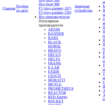
а
Под болт М8
Подбор
Зарядные
М
Главная
F1 (под клемму 187)
по авто
устройства
Н
F2 (под клемму 250)
ж
Все производители
О
Популярные
ж
производители
П
AKOM
П
BANNER
н
BARS
П
BLACK
П
HORSE
п
BRAVO
Р
DECUS
Р
DELTA
н
FRANK
Т
E-LAB
а
EXIDE
Т
LEOCH
ж
MORATTI
С
MUTLU
Щ
PROMETHEUS
Э
REACTOR
Э
RED Energy
п
ROCKET