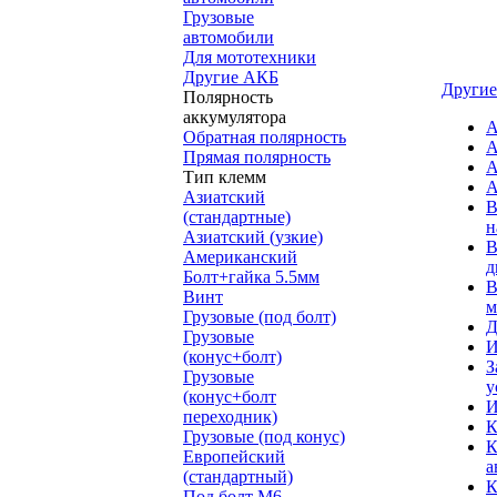
Грузовые
автомобили
Для мототехники
Другие АКБ
Другие
Полярность
аккумулятора
А
Обратная полярность
А
Прямая полярность
А
Тип клемм
А
Азиатский
В
(стандартные)
н
Азиатский (узкие)
В
Американский
д
Болт+гайка 5.5мм
В
Винт
м
Грузовые (под болт)
Д
Грузовые
И
(конус+болт)
З
Грузовые
у
(конус+болт
И
переходник)
К
Грузовые (под конус)
К
Европейский
а
(стандартный)
К
Под болт M6