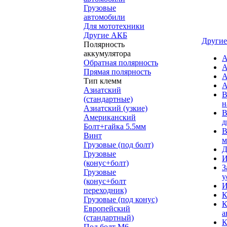
Грузовые
автомобили
Для мототехники
Другие АКБ
Другие
Полярность
аккумулятора
А
Обратная полярность
А
Прямая полярность
А
Тип клемм
А
Азиатский
В
(стандартные)
н
Азиатский (узкие)
В
Американский
д
Болт+гайка 5.5мм
В
Винт
м
Грузовые (под болт)
Д
Грузовые
И
(конус+болт)
З
Грузовые
у
(конус+болт
И
переходник)
К
Грузовые (под конус)
К
Европейский
а
(стандартный)
К
Под болт M6