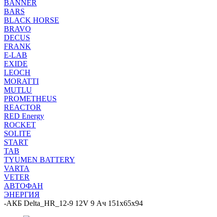
BANNER
BARS
BLACK HORSE
BRAVO
DECUS
FRANK
E-LAB
EXIDE
LEOCH
MORATTI
MUTLU
PROMETHEUS
REACTOR
RED Energy
ROCKET
SOLITE
START
TAB
TYUMEN BATTERY
VARTA
VETER
АВТОФАН
ЭНЕРГИЯ
-
АКБ Delta_HR_12-9 12V 9 Ач 151х65х94