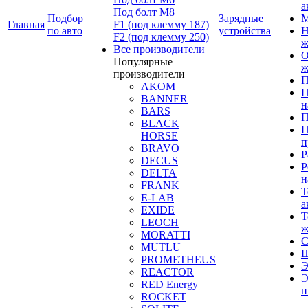
а
Под болт М8
Подбор
Зарядные
М
Главная
F1 (под клемму 187)
по авто
устройства
Н
F2 (под клемму 250)
ж
Все производители
О
Популярные
ж
производители
П
AKOM
П
BANNER
н
BARS
П
BLACK
П
HORSE
п
BRAVO
Р
DECUS
Р
DELTA
н
FRANK
Т
E-LAB
а
EXIDE
Т
LEOCH
ж
MORATTI
С
MUTLU
Щ
PROMETHEUS
Э
REACTOR
Э
RED Energy
п
ROCKET