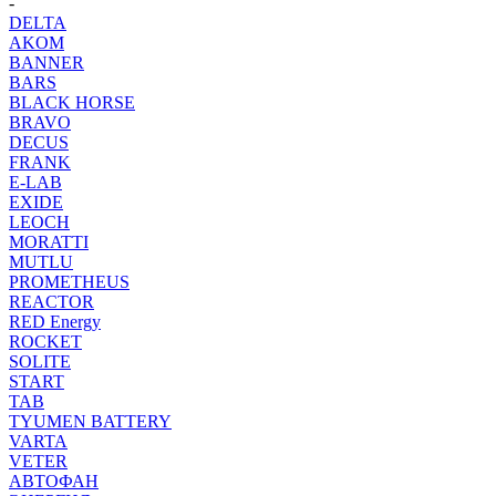
-
DELTA
AKOM
BANNER
BARS
BLACK HORSE
BRAVO
DECUS
FRANK
E-LAB
EXIDE
LEOCH
MORATTI
MUTLU
PROMETHEUS
REACTOR
RED Energy
ROCKET
SOLITE
START
TAB
TYUMEN BATTERY
VARTA
VETER
АВТОФАН