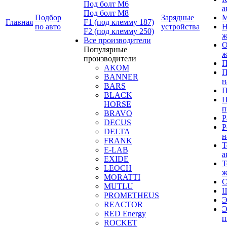
Под болт M6
а
Под болт М8
Подбор
Зарядные
М
Главная
F1 (под клемму 187)
по авто
устройства
Н
F2 (под клемму 250)
ж
Все производители
О
Популярные
ж
производители
П
AKOM
П
BANNER
н
BARS
П
BLACK
П
HORSE
п
BRAVO
Р
DECUS
Р
DELTA
н
FRANK
Т
E-LAB
а
EXIDE
Т
LEOCH
ж
MORATTI
С
MUTLU
Щ
PROMETHEUS
Э
REACTOR
Э
RED Energy
п
ROCKET