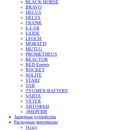
BLACK HORSE
BRAVO
DECUS
DELTA
FRANK
E-LAB
EXIDE
LEOCH
MORATTI
MUTLU
PROMETHEUS
REACTOR
RED Energy
ROCKET
SOLITE
START
TAB
TYUMEN BATTERY
VARTA
VETER
АВТОФАН
ЭНЕРГИЯ
Зарядные устройства
Расходные материалы
Назад