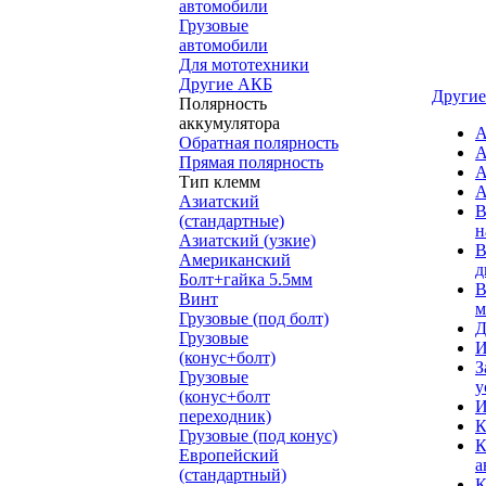
автомобили
Грузовые
автомобили
Для мототехники
Другие АКБ
Другие
Полярность
аккумулятора
А
Обратная полярность
А
Прямая полярность
А
Тип клемм
А
Азиатский
В
(стандартные)
н
Азиатский (узкие)
В
Американский
д
Болт+гайка 5.5мм
В
Винт
м
Грузовые (под болт)
Д
Грузовые
И
(конус+болт)
З
Грузовые
у
(конус+болт
И
переходник)
К
Грузовые (под конус)
К
Европейский
а
(стандартный)
К