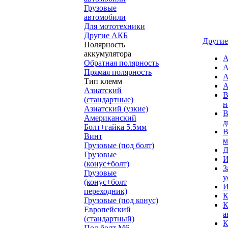
Грузовые
автомобили
Для мототехники
Другие АКБ
Другие
Полярность
аккумулятора
А
Обратная полярность
А
Прямая полярность
А
Тип клемм
А
Азиатский
В
(стандартные)
н
Азиатский (узкие)
В
Американский
д
Болт+гайка 5.5мм
В
Винт
м
Грузовые (под болт)
Д
Грузовые
И
(конус+болт)
З
Грузовые
у
(конус+болт
И
переходник)
К
Грузовые (под конус)
К
Европейский
а
(стандартный)
К
Под болт M6