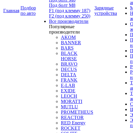
а
Под болт М8
Подбор
Зарядные
М
Главная
F1 (под клемму 187)
по авто
устройства
Н
F2 (под клемму 250)
ж
Все производители
О
Популярные
ж
производители
П
AKOM
П
BANNER
н
BARS
П
BLACK
П
HORSE
п
BRAVO
Р
DECUS
Р
DELTA
н
FRANK
Т
E-LAB
а
EXIDE
Т
LEOCH
ж
MORATTI
С
MUTLU
Щ
PROMETHEUS
Э
REACTOR
Э
RED Energy
п
ROCKET