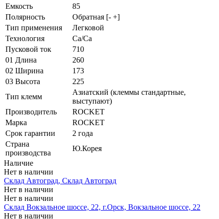
Емкость
85
Полярность
Обратная [- +]
Тип применения
Легковой
Технология
Ca/Ca
Пусковой ток
710
01 Длина
260
02 Ширина
173
03 Высота
225
Азиатский (клеммы стандартные,
Тип клемм
выступают)
Производитель
ROCKET
Марка
ROCKET
Срок гарантии
2 года
Страна
Ю.Корея
производства
Наличие
Нет в наличии
Склад Автоград, Склад Автоград
Нет в наличии
Нет в наличии
Склад Вокзальное шоссе, 22, г.Орск, Вокзальное шоссе, 22
Нет в наличии