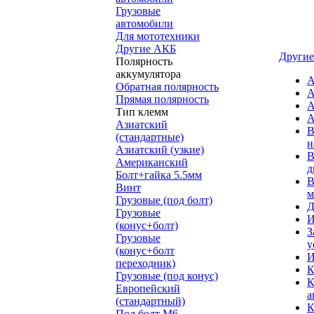
Грузовые
автомобили
Для мототехники
Другие АКБ
Другие
Полярность
аккумулятора
А
Обратная полярность
А
Прямая полярность
А
Тип клемм
А
Азиатский
В
(стандартные)
н
Азиатский (узкие)
В
Американский
д
Болт+гайка 5.5мм
В
Винт
м
Грузовые (под болт)
Д
Грузовые
И
(конус+болт)
З
Грузовые
у
(конус+болт
И
переходник)
К
Грузовые (под конус)
К
Европейский
а
(стандартный)
К
Под болт M6