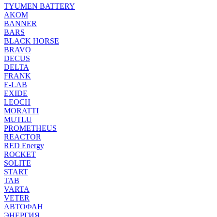
TYUMEN BATTERY
AKOM
BANNER
BARS
BLACK HORSE
BRAVO
DECUS
DELTA
FRANK
E-LAB
EXIDE
LEOCH
MORATTI
MUTLU
PROMETHEUS
REACTOR
RED Energy
ROCKET
SOLITE
START
TAB
VARTA
VETER
АВТОФАН
ЭНЕРГИЯ