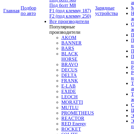
а
Под болт М8
Подбор
Зарядные
М
Главная
F1 (под клемму 187)
по авто
устройства
Н
F2 (под клемму 250)
ж
Все производители
О
Популярные
ж
производители
П
AKOM
П
BANNER
н
BARS
П
BLACK
П
HORSE
п
BRAVO
Р
DECUS
Р
DELTA
н
FRANK
Т
E-LAB
а
EXIDE
Т
LEOCH
ж
MORATTI
С
MUTLU
Щ
PROMETHEUS
Э
REACTOR
Э
RED Energy
п
ROCKET