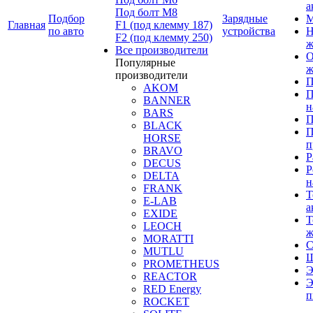
а
Под болт М8
Подбор
Зарядные
М
Главная
F1 (под клемму 187)
по авто
устройства
Н
F2 (под клемму 250)
ж
Все производители
О
Популярные
ж
производители
П
AKOM
П
BANNER
н
BARS
П
BLACK
П
HORSE
п
BRAVO
Р
DECUS
Р
DELTA
н
FRANK
Т
E-LAB
а
EXIDE
Т
LEOCH
ж
MORATTI
С
MUTLU
Щ
PROMETHEUS
Э
REACTOR
Э
RED Energy
п
ROCKET