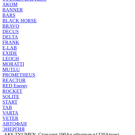
AKOM
BANNER
BARS
BLACK HORSE
BRAVO
DECUS
DELTA
FRANK
E-LAB
EXIDE
LEOCH
MORATTI
MUTLU
PROMETHEUS
REACTOR
RED Energy
ROCKET
SOLITE
START
TAB
VARTA
VETER
АВТОФАН
ЭНЕРГИЯ
-
АКБ TYUMEN_Стандарт 190Ач обратная.п1320А(кон)