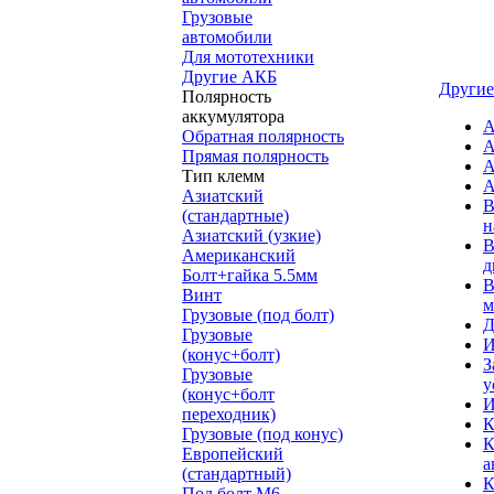
Грузовые
автомобили
Для мототехники
Другие АКБ
Другие
Полярность
аккумулятора
А
Обратная полярность
А
Прямая полярность
А
Тип клемм
А
Азиатский
В
(стандартные)
н
Азиатский (узкие)
В
Американский
д
Болт+гайка 5.5мм
В
Винт
м
Грузовые (под болт)
Д
Грузовые
И
(конус+болт)
З
Грузовые
у
(конус+болт
И
переходник)
К
Грузовые (под конус)
К
Европейский
а
(стандартный)
К
Под болт M6