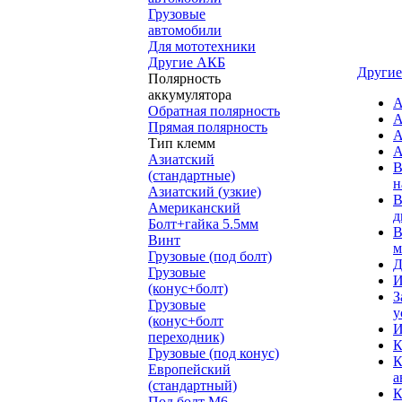
Грузовые
автомобили
Для мототехники
Другие АКБ
Другие
Полярность
аккумулятора
А
Обратная полярность
А
Прямая полярность
А
Тип клемм
А
Азиатский
В
(стандартные)
н
Азиатский (узкие)
В
Американский
д
Болт+гайка 5.5мм
В
Винт
м
Грузовые (под болт)
Д
Грузовые
И
(конус+болт)
З
Грузовые
у
(конус+болт
И
переходник)
К
Грузовые (под конус)
К
Европейский
а
(стандартный)
К
Под болт M6