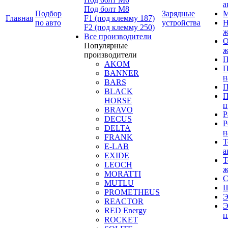
а
Под болт М8
Подбор
Зарядные
М
Главная
F1 (под клемму 187)
по авто
устройства
Н
F2 (под клемму 250)
ж
Все производители
О
Популярные
ж
производители
П
AKOM
П
BANNER
н
BARS
П
BLACK
П
HORSE
п
BRAVO
Р
DECUS
Р
DELTA
н
FRANK
Т
E-LAB
а
EXIDE
Т
LEOCH
ж
MORATTI
С
MUTLU
Щ
PROMETHEUS
Э
REACTOR
Э
RED Energy
п
ROCKET