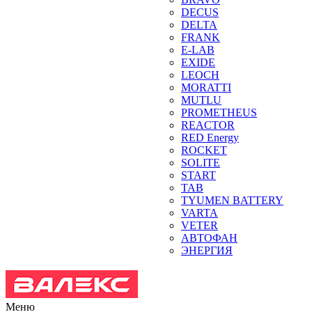
DECUS
DELTA
FRANK
E-LAB
EXIDE
LEOCH
MORATTI
MUTLU
PROMETHEUS
REACTOR
RED Energy
ROCKET
SOLITE
START
TAB
TYUMEN BATTERY
VARTA
VETER
АВТОФАН
ЭНЕРГИЯ
Меню