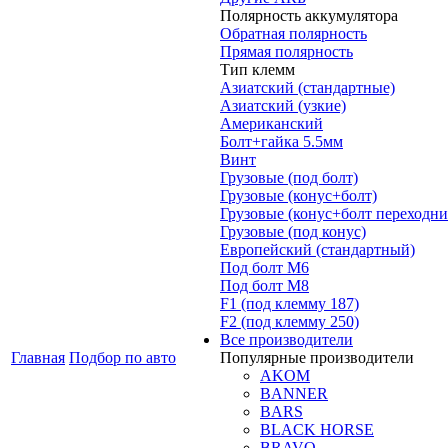
Полярность аккумулятора
Обратная полярность
Прямая полярность
Тип клемм
Азиатский (стандартные)
Азиатский (узкие)
Американский
Болт+гайка 5.5мм
Винт
Грузовые (под болт)
Грузовые (конус+болт)
Грузовые (конус+болт переходни
Грузовые (под конус)
Европейский (стандартный)
Под болт M6
Под болт М8
F1 (под клемму 187)
F2 (под клемму 250)
Все производители
Главная
Подбор по авто
Популярные производители
AKOM
BANNER
BARS
BLACK HORSE
BRAVO