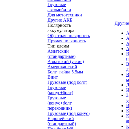
Грузовые
автомобили
Для мототехники
Другие АКБ
Другие
Полярность
аккумулятора
А
Обратная полярность
А
Прямая полярность
А
Тип клемм
А
Азиатский
В
(стандартные)
н
Азиатский (узкие)
В
Американский
д
Болт+гайка 5.5мм
В
Винт
м
Грузовые (под болт)
Д
Грузовые
И
(конус+болт)
З
Грузовые
у
(конус+болт
И
переходник)
К
Грузовые (под конус)
К
Европейский
а
(стандартный)
К
Под болт M6