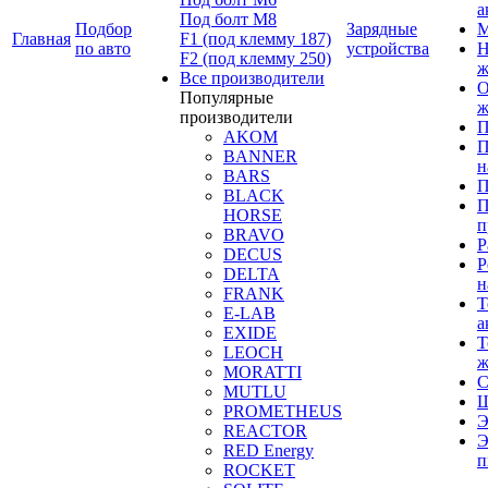
а
Под болт М8
Подбор
Зарядные
М
Главная
F1 (под клемму 187)
по авто
устройства
Н
F2 (под клемму 250)
ж
Все производители
О
Популярные
ж
производители
П
AKOM
П
BANNER
н
BARS
П
BLACK
П
HORSE
п
BRAVO
Р
DECUS
Р
DELTA
н
FRANK
Т
E-LAB
а
EXIDE
Т
LEOCH
ж
MORATTI
С
MUTLU
Щ
PROMETHEUS
Э
REACTOR
Э
RED Energy
п
ROCKET